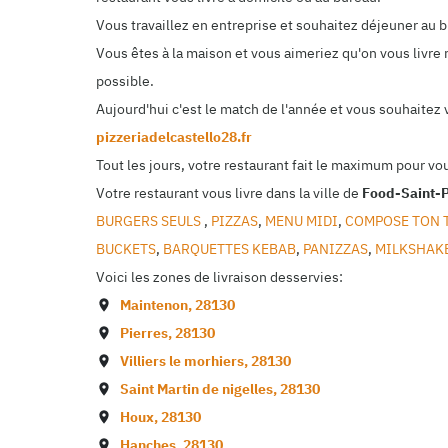
Vous travaillez en entreprise et souhaitez déjeuner au
Vous êtes à la maison et vous aimeriez qu'on vous livre 
possible.
Aujourd'hui c'est le match de l'année et vous souhaitez
pizzeriadelcastello28.fr
Tout les jours, votre restaurant fait le maximum pour vo
Votre restaurant vous livre dans la ville de
Food-Saint-P
BURGERS SEULS
,
PIZZAS
,
MENU MIDI
,
COMPOSE TON 
BUCKETS
,
BARQUETTES KEBAB
,
PANIZZAS
,
MILKSHAK
Voici les zones de livraison desservies:
Maintenon
,
28130
Pierres
,
28130
Villiers le morhiers
,
28130
Saint Martin de nigelles
,
28130
Houx
,
28130
Hanches
,
28130