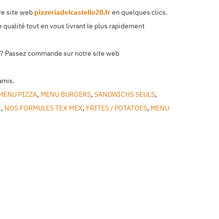
re site web
pizzeriadelcastello28.fr
en quelques clics.
 qualité tout en vous livrant le plus rapidement
ile? Passez commande sur notre site web
amis.
MENU PIZZA
,
MENU BURGERS
,
SANDWICHS SEULS
,
X
,
NOS FORMULES TEX MEX
,
FRITES / POTATOES
,
MENU