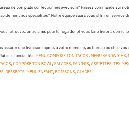
 bureau de bon plats confectionnés avec soin? Passez commande sur not
rapidement nos spécialités? Notre équipe saura vous offrir un service de
 vous retrouvez entre amis pour le regarder et vous faire livrer à domic
us assurer une livraison rapide, à votre domicile, au bureau ou chez vos 
iat
ses spécialités:
MENU COMPOSE TON TACOS
,
MENU SANDWICHS
,
TACOS
,
COMPOSE TON BOWL
,
SALADES
,
PANINIS
,
ASSIETTES
,
TEX ME
ES
,
DESSERTS
,
MENU ENFANT
,
BOISSONS
,
GLACES
,