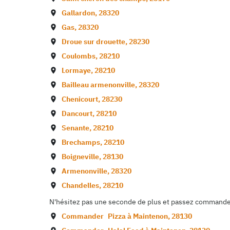
Gallardon
,
28320
Gas
,
28320
Droue sur drouette
,
28230
Coulombs
,
28210
Lormaye
,
28210
Bailleau armenonville
,
28320
Chenicourt
,
28230
Dancourt
,
28210
Senante
,
28210
Brechamps
,
28210
Boigneville
,
28130
Armenonville
,
28320
Chandelles
,
28210
N'hésitez pas une seconde de plus et passez commande d
Commander
Pizza à
Maintenon
,
28130