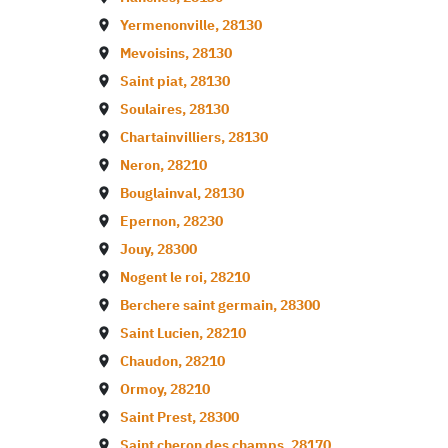
Yermenonville
,
28130
Mevoisins
,
28130
Saint piat
,
28130
Soulaires
,
28130
Chartainvilliers
,
28130
Neron
,
28210
Bouglainval
,
28130
Epernon
,
28230
Jouy
,
28300
Nogent le roi
,
28210
Berchere saint germain
,
28300
Saint Lucien
,
28210
Chaudon
,
28210
Ormoy
,
28210
Saint Prest
,
28300
Saint cheron des champs
,
28170