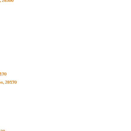
,
28300
170
ps
,
28170