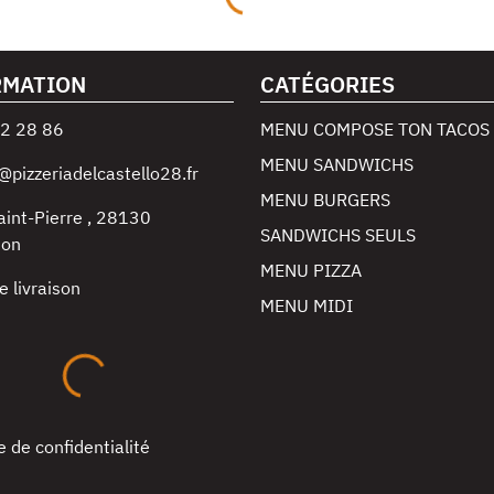
RMATION
CATÉGORIES
2 28 86
MENU COMPOSE TON TACOS
MENU SANDWICHS
@pizzeriadelcastello28.fr
MENU BURGERS
aint-Pierre
,
28130
SANDWICHS SEULS
non
MENU PIZZA
e livraison
MENU MIDI
e de confidentialité