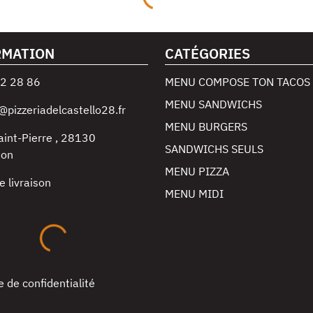
RMATION
CATÉGORIES
2 28 86
MENU COMPOSE TON TACOS
MENU SANDWICHS
@pizzeriadelcastello28.fr
MENU BURGERS
aint-Pierre
,
28130
SANDWICHS SEULS
non
MENU PIZZA
e livraison
MENU MIDI
e de confidentialité