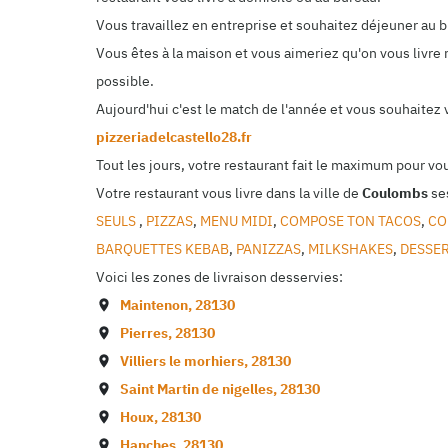
Vous travaillez en entreprise et souhaitez déjeuner au
Vous êtes à la maison et vous aimeriez qu'on vous livre 
possible.
Aujourd'hui c'est le match de l'année et vous souhaitez
pizzeriadelcastello28.fr
Tout les jours, votre restaurant fait le maximum pour vo
Votre restaurant vous livre dans la ville de
Coulombs
ses
SEULS
,
PIZZAS
,
MENU MIDI
,
COMPOSE TON TACOS
,
CO
BARQUETTES KEBAB
,
PANIZZAS
,
MILKSHAKES
,
DESSE
Voici les zones de livraison desservies:
Maintenon
,
28130
Pierres
,
28130
Villiers le morhiers
,
28130
Saint Martin de nigelles
,
28130
Houx
,
28130
Hanches
,
28130