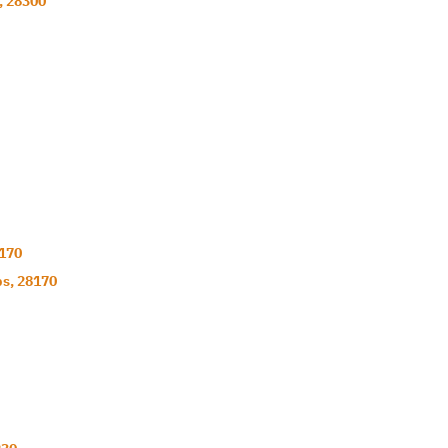
,
28300
170
ps
,
28170