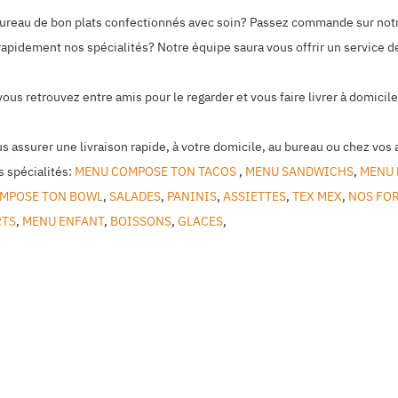
 bureau de bon plats confectionnés avec soin? Passez commande sur not
rapidement nos spécialités? Notre équipe saura vous offrir un service de
 vous retrouvez entre amis pour le regarder et vous faire livrer à domic
us assurer une livraison rapide, à votre domicile, au bureau ou chez vos 
 spécialités:
MENU COMPOSE TON TACOS
,
MENU SANDWICHS
,
MENU 
MPOSE TON BOWL
,
SALADES
,
PANINIS
,
ASSIETTES
,
TEX MEX
,
NOS FOR
RTS
,
MENU ENFANT
,
BOISSONS
,
GLACES
,