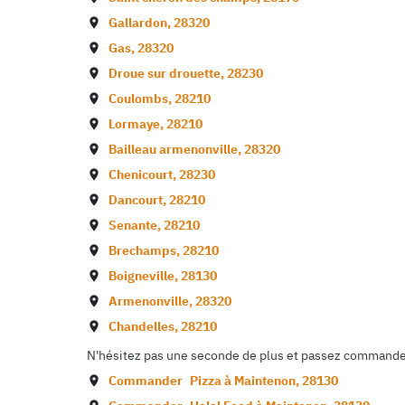
Gallardon
,
28320
Gas
,
28320
Droue sur drouette
,
28230
Coulombs
,
28210
Lormaye
,
28210
Bailleau armenonville
,
28320
Chenicourt
,
28230
Dancourt
,
28210
Senante
,
28210
Brechamps
,
28210
Boigneville
,
28130
Armenonville
,
28320
Chandelles
,
28210
N'hésitez pas une seconde de plus et passez commande d
Commander
Pizza à
Maintenon
,
28130