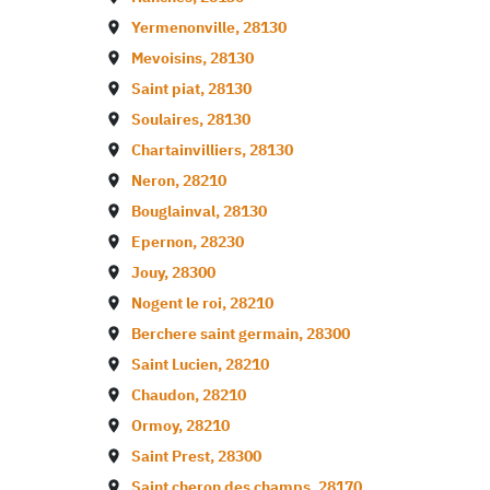
Yermenonville
,
28130
Mevoisins
,
28130
Saint piat
,
28130
Soulaires
,
28130
Chartainvilliers
,
28130
Neron
,
28210
Bouglainval
,
28130
Epernon
,
28230
Jouy
,
28300
Nogent le roi
,
28210
Berchere saint germain
,
28300
Saint Lucien
,
28210
Chaudon
,
28210
Ormoy
,
28210
Saint Prest
,
28300
Saint cheron des champs
,
28170