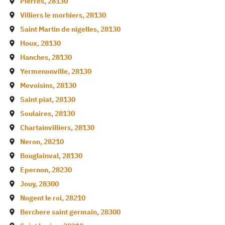
Pierres
,
28130
Villiers le morhiers
,
28130
Saint Martin de nigelles
,
28130
Houx
,
28130
Hanches
,
28130
Yermenonville
,
28130
Mevoisins
,
28130
Saint piat
,
28130
Soulaires
,
28130
Chartainvilliers
,
28130
Neron
,
28210
Bouglainval
,
28130
Epernon
,
28230
Jouy
,
28300
Nogent le roi
,
28210
Berchere saint germain
,
28300