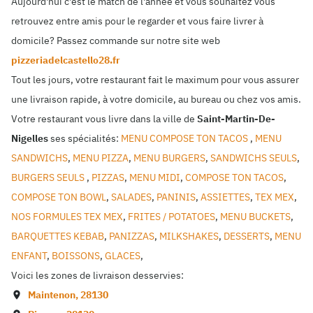
Aujourd'hui c'est le match de l'année et vous souhaitez vous
retrouvez entre amis pour le regarder et vous faire livrer à
domicile? Passez commande sur notre site web
pizzeriadelcastello28.fr
Tout les jours, votre restaurant fait le maximum pour vous assurer
une livraison rapide, à votre domicile, au bureau ou chez vos amis.
Votre restaurant vous livre dans la ville de
Saint-Martin-De-
Nigelles
ses spécialités:
MENU COMPOSE TON TACOS
,
MENU
SANDWICHS
,
MENU PIZZA
,
MENU BURGERS
,
SANDWICHS SEULS
,
BURGERS SEULS
,
PIZZAS
,
MENU MIDI
,
COMPOSE TON TACOS
,
COMPOSE TON BOWL
,
SALADES
,
PANINIS
,
ASSIETTES
,
TEX MEX
,
NOS FORMULES TEX MEX
,
FRITES / POTATOES
,
MENU BUCKETS
,
BARQUETTES KEBAB
,
PANIZZAS
,
MILKSHAKES
,
DESSERTS
,
MENU
ENFANT
,
BOISSONS
,
GLACES
,
Voici les zones de livraison desservies:
Maintenon
,
28130